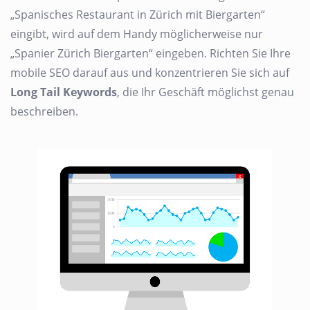
„Spanisches Restaurant in Zürich mit Biergarten“
eingibt, wird auf dem Handy möglicherweise nur
„Spanier Zürich Biergarten“ eingeben. Richten Sie Ihre
mobile SEO darauf aus und konzentrieren Sie sich auf
Long Tail Keywords
, die Ihr Geschäft möglichst genau
beschreiben.